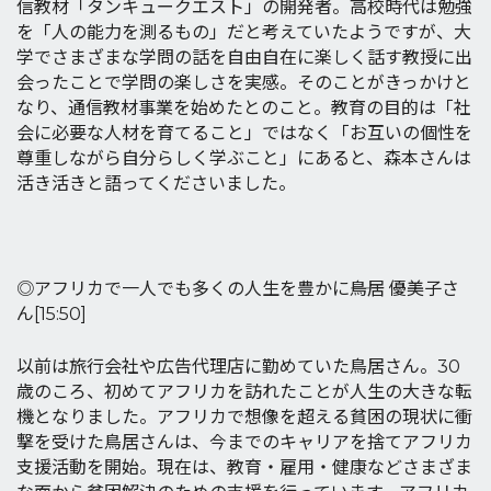
信教材「タンキュークエスト」の開発者。高校時代は勉強
を「人の能力を測るもの」だと考えていたようですが、大
学でさまざまな学問の話を自由自在に楽しく話す教授に出
会ったことで学問の楽しさを実感。そのことがきっかけと
なり、通信教材事業を始めたとのこと。教育の目的は「社
会に必要な人材を育てること」ではなく「お互いの個性を
尊重しながら自分らしく学ぶこと」にあると、森本さんは
活き活きと語ってくださいました。
◎アフリカで一人でも多くの人生を豊かに――鳥居 優美子さ
ん[15:50]
以前は旅行会社や広告代理店に勤めていた鳥居さん。30
歳のころ、初めてアフリカを訪れたことが人生の大きな転
機となりました。アフリカで想像を超える貧困の現状に衝
撃を受けた鳥居さんは、今までのキャリアを捨てアフリカ
支援活動を開始。現在は、教育・雇用・健康などさまざま