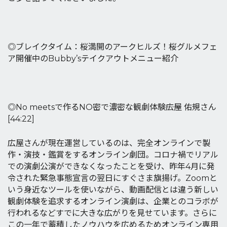
◎ブレイクタイム：桜満開のアークヒルズ！桜グルメフェ
ア開催中のBubby’sテイクアウトメニュー紹介
◎No meetsで作るNO密で濃密な観劇体験――広屋 佑規さん
[44:22]
広屋さんが現在運営しているのは、完全オンラインで製
作・演技・鑑賞をするオンライン劇団。コロナ禍でリアル
での演劇公演ができなくなったことを受け、昨年4月に発
令された緊急事態宣言の翌日にすぐさま旗揚げ。Zoomと
いう身近なツールを使いながら、動画配信とは違う新しい
観劇体験を追求するオンライン演劇は、企業とのコラボが
行われるなどすでに大きな広がりを見せています。さらに
この一年で蓄積したノウハウを広めるためオンライン専用