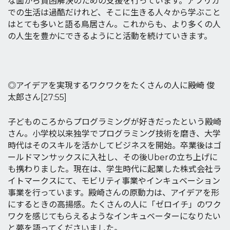
な面から貧困解決のための支援を行っています。アフリカ
での生活は過酷だけれど、そこに生きる人々から学ぶこと
はとても多いと語る鳥居さん。これからも、より多くの人
の人生を豊かにできるようにと活動を続けていきます。
◎アイデアを実現するワクワクをたくさんの人に――殿崎 俊
太郎さん[27:55]
子どものころからプログラミングが好きだったという殿崎
さん。小学校以来独学でプログラミング技術を磨き、大学
時代はそのスキルを活かしてビジネスを開始。卒業後はゴ
ールドマンサックスに入社し、その後Uberの立ち上げに
も携わりました。現在は、学生時代に起業した株式会社ラ
イトマークスにて、モビリティ事業やインキュベーション
事業を行っています。殿崎さんの原動力は、アイデアを形
にするときの高揚感。たくさんの人に「ゼロイチ」のワク
ワクを感じてもらえるようなインキュベーターになりたい
と夢を語ってくださいました。